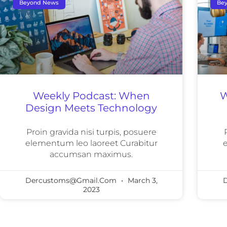
Beyond News
Be
Weekly Podcast: When
W
Design Meets Technology
Proin gravida nisi turpis, posuere
elementum leo laoreet Curabitur
e
accumsan maximus.
Dercustoms@gmail.com
March 3,
2023