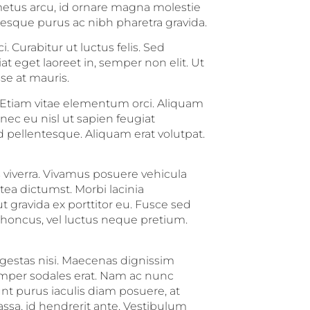
etus arcu, id ornare magna molestie
tesque purus ac nibh pharetra gravida.
i. Curabitur ut luctus felis. Sed
at eget laoreet in, semper non elit. Ut
se at mauris.
. Etiam vitae elementum orci. Aliquam
nec eu nisl ut sapien feugiat
d pellentesque. Aliquam erat volutpat.
viverra. Vivamus posuere vehicula
atea dictumst. Morbi lacinia
 gravida ex porttitor eu. Fusce sed
 rhoncus, vel luctus neque pretium.
gestas nisi. Maecenas dignissim
semper sodales erat. Nam ac nunc
unt purus iaculis diam posuere, at
sa, id hendrerit ante. Vestibulum