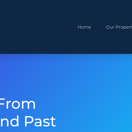
Home
Our Propert
 From
nd Past