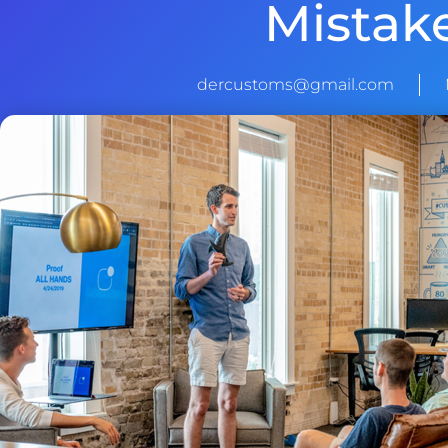
Mistak
dercustoms@gmail.com