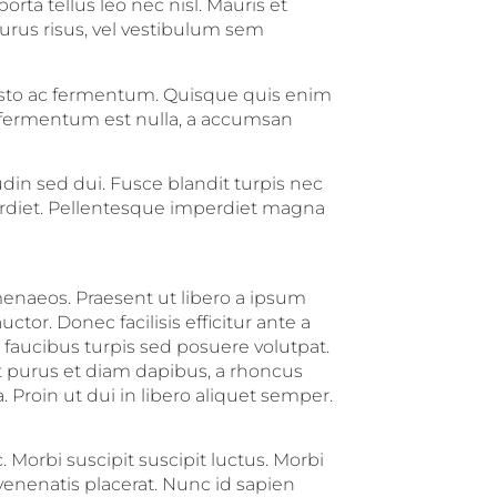
orta tellus leo nec nisl. Mauris et
 purus risus, vel vestibulum sem
usto ac fermentum. Quisque quis enim
m fermentum est nulla, a accumsan
udin sed dui. Fusce blandit turpis nec
rdiet. Pellentesque imperdiet magna
menaeos. Praesent ut libero a ipsum
or. Donec facilisis efficitur ante a
faucibus turpis sed posuere volutpat.
t purus et diam dapibus, a rhoncus
 Proin ut dui in libero aliquet semper.
 Morbi suscipit suscipit luctus. Morbi
venenatis placerat. Nunc id sapien