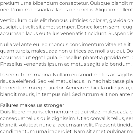
pretium urna bibendum consectetur. Quisque blandit m
nec. Proin malesuada a lacus nec mollis. Aliquam pellen
Vestibulum quis elit rhoncus, ultricies dolor at, gravida orc
suscipit ut velit sit amet semper. Donec lorem sem, feugi
accumsan lacus eu tellus venenatis tincidunt. Suspendis
Nulla vel ante eu leo rhoncus condimentum vitae et elit
quam turpis, malesuada non ultrices ac, mollis ut dui. Do
accumsan ut eget ligula. Phasellus pharetra gravida est i
Phasellus venenatis ipsum ac metus sagittis bibendum.
In sed rutrum magna. Nullam euismod metus ac sagittis 
risus a eleifend. Sed vel metus lacus. In hac habitasse pl
fermentum mi eget auctor. Aenean vehicula odio justo, ut
blandit mauris, in tempus nisl. Sed rutrum elit non ante
Failures makes us stronger
Duis libero mauris, elementum et dui vitae, malesuada e
consequat tellus quis dignissim. Ut ac convallis tellus, 
blandit, volutpat nunc a, accumsan velit. Praesent tincid
condimentum urna imperdiet. Nam sit amet pulvinar mas