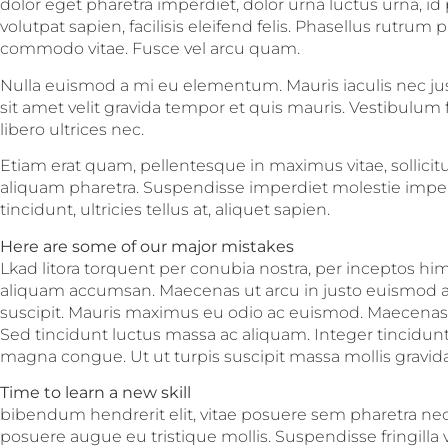
dolor eget pharetra imperdiet, dolor urna luctus urna, id p
volutpat sapien, facilisis eleifend felis. Phasellus rutrum
commodo vitae. Fusce vel arcu quam.
Nulla euismod a mi eu elementum. Mauris iaculis nec j
sit amet velit gravida tempor et quis mauris. Vestibulu
libero ultrices nec.
Etiam erat quam, pellentesque in maximus vitae, sollicit
aliquam pharetra. Suspendisse imperdiet molestie impe
tincidunt, ultricies tellus at, aliquet sapien.
Here are some of our major mistakes
Lkad litora torquent per conubia nostra, per inceptos hi
aliquam accumsan. Maecenas ut arcu in justo euismod auct
suscipit. Mauris maximus eu odio ac euismod. Maecenas 
Sed tincidunt luctus massa ac aliquam. Integer tincidun
magna congue. Ut ut turpis suscipit massa mollis gravida.
Time to learn a new skill
bibendum hendrerit elit, vitae posuere sem pharetra nec.
posuere augue eu tristique mollis. Suspendisse fringilla 