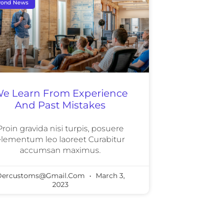
yond News
e Learn From Experience
And Past Mistakes
Proin gravida nisi turpis, posuere
lementum leo laoreet Curabitur
accumsan maximus.
Dercustoms@gmail.com
March 3,
2023