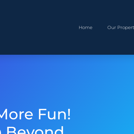
Home
Our Propert
More Fun!
 Beyond