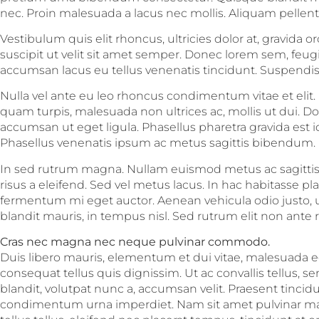
nec. Proin malesuada a lacus nec mollis. Aliquam pellen
Vestibulum quis elit rhoncus, ultricies dolor at, gravida orc
suscipit ut velit sit amet semper. Donec lorem sem, feugi
accumsan lacus eu tellus venenatis tincidunt. Suspendis
Nulla vel ante eu leo rhoncus condimentum vitae et elit
quam turpis, malesuada non ultrices ac, mollis ut dui. Do
accumsan ut eget ligula. Phasellus pharetra gravida est i
Phasellus venenatis ipsum ac metus sagittis bibendum.
In sed rutrum magna. Nullam euismod metus ac sagittis 
risus a eleifend. Sed vel metus lacus. In hac habitasse pl
fermentum mi eget auctor. Aenean vehicula odio justo, ut
blandit mauris, in tempus nisl. Sed rutrum elit non ante
Cras nec magna nec neque pulvinar commodo.
Duis libero mauris, elementum et dui vitae, malesuada e
consequat tellus quis dignissim. Ut ac convallis tellus, 
blandit, volutpat nunc a, accumsan velit. Praesent tincid
condimentum urna imperdiet. Nam sit amet pulvinar mas