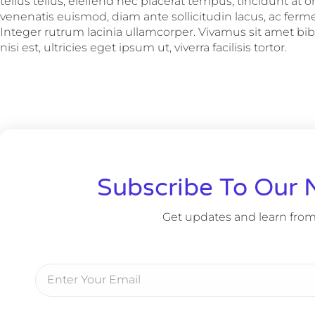
tellus tellus, eleifend nec placerat tempus, tincidunt at o
venenatis euismod, diam ante sollicitudin lacus, ac fer
Integer rutrum lacinia ullamcorper. Vivamus sit amet b
nisi est, ultricies eget ipsum ut, viverra facilisis tortor.
Subscribe To Our 
Get updates and learn from