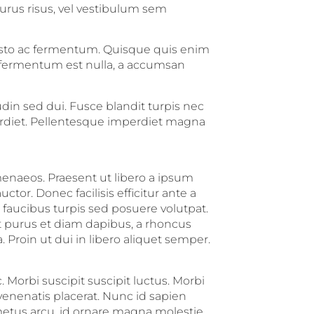
 purus risus, vel vestibulum sem
usto ac fermentum. Quisque quis enim
m fermentum est nulla, a accumsan
udin sed dui. Fusce blandit turpis nec
rdiet. Pellentesque imperdiet magna
menaeos. Praesent ut libero a ipsum
or. Donec facilisis efficitur ante a
faucibus turpis sed posuere volutpat.
t purus et diam dapibus, a rhoncus
 Proin ut dui in libero aliquet semper.
 Morbi suscipit suscipit luctus. Morbi
venenatis placerat. Nunc id sapien
etus arcu, id ornare magna molestie