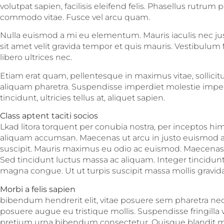
volutpat sapien, facilisis eleifend felis. Phasellus rutrum
commodo vitae. Fusce vel arcu quam.
Nulla euismod a mi eu elementum. Mauris iaculis nec j
sit amet velit gravida tempor et quis mauris. Vestibulu
libero ultrices nec.
Etiam erat quam, pellentesque in maximus vitae, sollicit
aliquam pharetra. Suspendisse imperdiet molestie impe
tincidunt, ultricies tellus at, aliquet sapien.
Class aptent taciti socios
Lkad litora torquent per conubia nostra, per inceptos hi
aliquam accumsan. Maecenas ut arcu in justo euismod auct
suscipit. Mauris maximus eu odio ac euismod. Maecenas 
Sed tincidunt luctus massa ac aliquam. Integer tincidun
magna congue. Ut ut turpis suscipit massa mollis gravida.
Morbi a felis sapien
bibendum hendrerit elit, vitae posuere sem pharetra nec.
posuere augue eu tristique mollis. Suspendisse fringilla 
pretium urna bibendum consectetur. Quisque blandit m