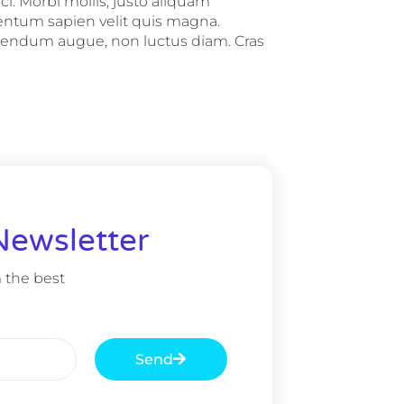
rci. Morbi mollis, justo aliquam
mentum sapien velit quis magna.
ibendum augue, non luctus diam. Cras
Newsletter
 the best
Send