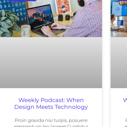
Weekly Podcast: When
W
Design Meets Technology
Proin gravida nisi turpis, posuere
elementum leo laoreet Curabitur
e