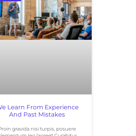
e Learn From Experience
And Past Mistakes
Proin gravida nisi turpis, posuere
lementum leo laoreet Curabitur