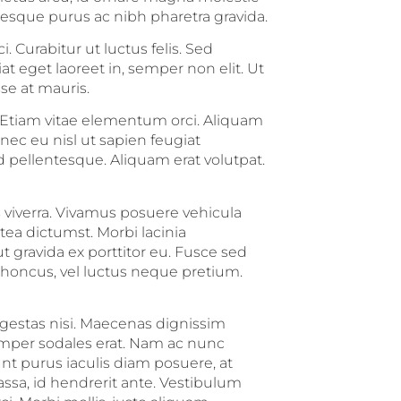
tesque purus ac nibh pharetra gravida.
i. Curabitur ut luctus felis. Sed
at eget laoreet in, semper non elit. Ut
se at mauris.
. Etiam vitae elementum orci. Aliquam
nec eu nisl ut sapien feugiat
d pellentesque. Aliquam erat volutpat.
viverra. Vivamus posuere vehicula
atea dictumst. Morbi lacinia
 gravida ex porttitor eu. Fusce sed
 rhoncus, vel luctus neque pretium.
gestas nisi. Maecenas dignissim
semper sodales erat. Nam ac nunc
unt purus iaculis diam posuere, at
sa, id hendrerit ante. Vestibulum